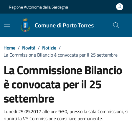
Vai ai contenuti
Vai al Footer
Regione Autonoma della Sardegna
Comune di Porto Torres
Home
/
Novità
/
Notizie
/
La Commissione Bilancio è convocata per il 25 settembre
La Commissione Bilancio
è convocata per il 25
settembre
Dettagli della notizia
Lunedì 25.09.2017 alle ore 9:30, presso la sala Commissioni, si
riunirà la V^ Commissione consiliare permanente.