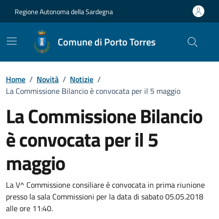
Vai ai contenuti
Vai al Footer
Regione Autonoma della Sardegna
Comune di Porto Torres
Home
/
Novità
/
Notizie
/
La Commissione Bilancio è convocata per il 5 maggio
La Commissione Bilancio
è convocata per il 5
maggio
Dettagli della notizia
La V^ Commissione consiliare é convocata in prima riunione
presso la sala Commissioni per la data di sabato 05.05.2018
alle ore 11:40.