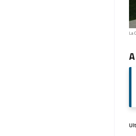
La C
A
Ul