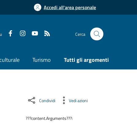
Accedi all'area personale
su
Cerca
culturale
Turismo
Tutti gli argomenti
Condividi
Vedi azioni
???content.Arguments???: