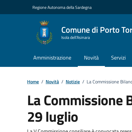
Vai ai contenuti
Vai al Footer
Regione Autonoma della Sardegna
Comune di Porto To
Isola dell’Asinara
Amministrazione
Novità
Servizi
Home
/
Novità
/
Notizie
/
La Commissione Bilancio
La Commissione Bil
29 luglio
La V Commissione consiliare è convocata presso