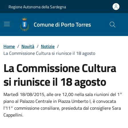
Vai ai contenuti
Vai al Footer
Regione Autonoma della Sardegna
Comune di Porto Torres
Home
/
Novità
/
Notizie
/
La Commissione Cultura si riunisce il 18 agosto
La Commissione Cultura
si riunisce il 18 agosto
Dettagli della notizia
Martedì 18/08/2015, alle ore 12,00 nella sala riunioni del 1°
piano al Palazzo Centrale in Piazza Umberto I, è convocata
l'11° commissione consiliare, presieduta dal consigliere Sara
Cappellini.