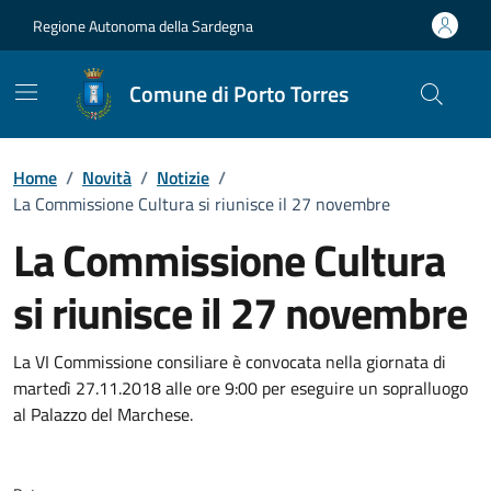
Vai ai contenuti
Vai al Footer
Regione Autonoma della Sardegna
Comune di Porto Torres
Home
/
Novità
/
Notizie
/
La Commissione Cultura si riunisce il 27 novembre
La Commissione Cultura
si riunisce il 27 novembre
Dettagli della notizia
La VI Commissione consiliare è convocata nella giornata di
martedì 27.11.2018 alle ore 9:00 per eseguire un sopralluogo
al Palazzo del Marchese.