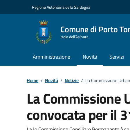
Vai ai contenuti
Vai al Footer
Regione Autonoma della Sardegna
Comune di Porto To
Isola dell’Asinara
Amministrazione
Novità
Servizi
Home
/
Novità
/
Notizie
/
La Commissione Urbani
La Commissione U
convocata per il 
La I^ Commissione Consiliare Permanente è con