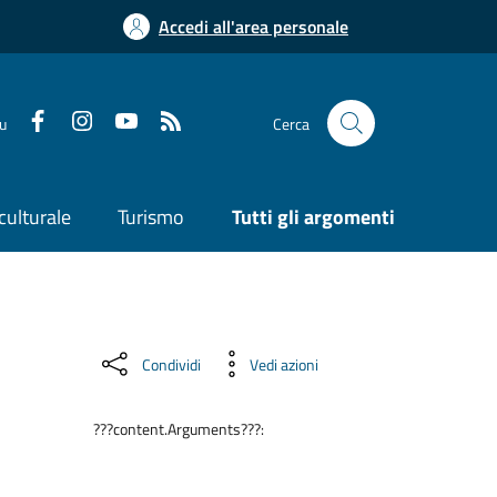
Accedi all'area personale
su
Cerca
culturale
Turismo
Tutti gli argomenti
Condividi
Vedi azioni
???content.Arguments???: