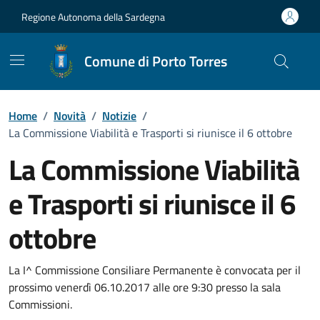
Vai ai contenuti
Vai al Footer
Regione Autonoma della Sardegna
Comune di Porto Torres
Home
/
Novità
/
Notizie
/
La Commissione Viabilità e Trasporti si riunisce il 6 ottobre
La Commissione Viabilità
e Trasporti si riunisce il 6
ottobre
Dettagli della notizia
La I^ Commissione Consiliare Permanente è convocata per il
prossimo venerdì 06.10.2017 alle ore 9:30 presso la sala
Commissioni.