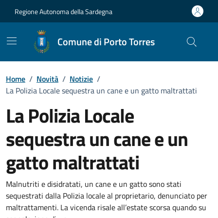
Vai ai contenuti
Vai al Footer
Regione Autonoma della Sardegna
Comune di Porto Torres
Home
/
Novità
/
Notizie
/
La Polizia Locale sequestra un cane e un gatto maltrattati
La Polizia Locale
sequestra un cane e un
gatto maltrattati
Dettagli della notizia
Malnutriti e disidratati, un cane e un gatto sono stati
sequestrati dalla Polizia locale al proprietario, denunciato per
maltrattamenti. La vicenda risale all’estate scorsa quando su