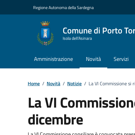
Vai ai contenuti
Vai al Footer
Regione Autonoma della Sardegna
Comune di Porto To
Isola dell’Asinara
Amministrazione
Novità
Servizi
Home
/
Novità
/
Notizie
/
La VI Commissione si r
La VI Commissione 
dicembre
La VI Commissione consiliare è convocata press