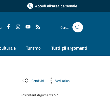
Accedi all'area personale
su
Cerca
culturale
Turismo
Tutti gli argomenti
Condividi
Vedi azioni
???content.Arguments???: