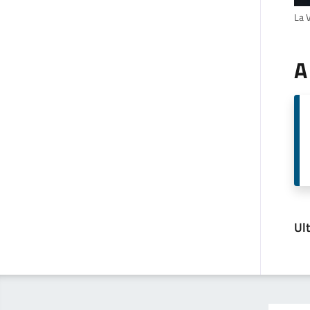
La 
A
Ul