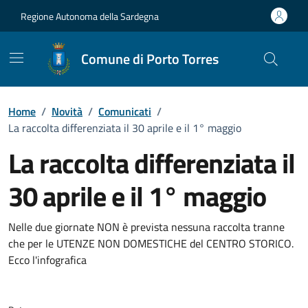
Vai ai contenuti
Vai al Footer
Regione Autonoma della Sardegna
Comune di Porto Torres
Home
/
Novità
/
Comunicati
/
La raccolta differenziata il 30 aprile e il 1° maggio
La raccolta differenziata il
30 aprile e il 1° maggio
Dettagli della notizia
Nelle due giornate NON è prevista nessuna raccolta tranne
che per le UTENZE NON DOMESTICHE del CENTRO STORICO.
Ecco l'infografica