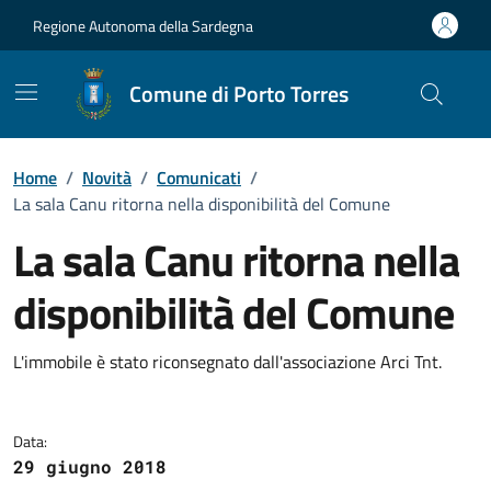
Vai ai contenuti
Vai al Footer
Regione Autonoma della Sardegna
Comune di Porto Torres
Home
/
Novità
/
Comunicati
/
La sala Canu ritorna nella disponibilità del Comune
La sala Canu ritorna nella
disponibilità del Comune
Dettagli della notizia
L'immobile è stato riconsegnato dall'associazione Arci Tnt.
Data:
29 giugno 2018