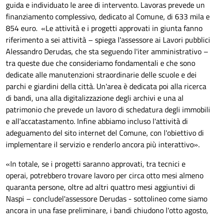
guida e individuato le aree di intervento. Lavoras prevede un
finanziamento complessivo, dedicato al Comune, di 633 mila e
854 euro.
«
Le attività e i progetti
approvati in giunta
fanno
riferimento a sei attività – spiega l'assessore ai Lavori pubblici
Alessandro Derudas, che
sta
segu
endo
l'iter amministrativo –
tra queste due
che consideriamo
fondamentali
e
che sono
dedicate alle manutenzioni straordinarie delle scuole e dei
parchi e giardini della città. Un'area
è
dedicata poi alla ricerca
di bandi, una alla digitalizzazione degli archivi e una al
patrimonio che prevede un lavoro di schedatura degli immobili
e all'accatastamento. Infine abbiamo
incluso
l'attività di
adeguamento del sito internet del Comune, con l'obiettivo di
implementare il servizio e renderlo ancora più interattivo
».
«
In totale, se i progetti saranno approvati,
tra tecnici e
operai,
potrebbero trovare lavoro per circa otto mesi almeno
quaranta persone,
oltre ad altri quattro mesi aggiuntivi di
Naspi –
conclude
l'assessore Derudas - sottolineo come siamo
ancora in una fase preliminare, i bandi chiudono l'otto agosto,