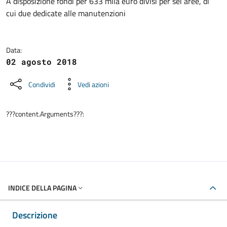
Dettagli della notizia
A disposizione fondi per 633 mila euro divisi per sei aree, di
cui due dedicate alle manutenzioni
Data:
02 agosto 2018
Condividi
Vedi azioni
???content.Arguments???:
INDICE DELLA PAGINA
Descrizione