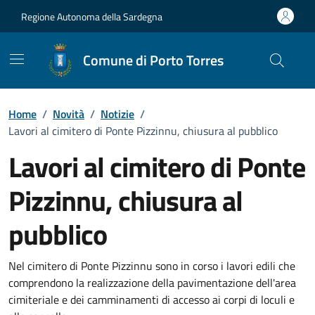
Vai ai contenuti
Vai al Footer
Regione Autonoma della Sardegna
Comune di Porto Torres
Home
/
Novità
/
Notizie
/
Lavori al cimitero di Ponte Pizzinnu, chiusura al pubblico
Lavori al cimitero di Ponte
Pizzinnu, chiusura al
pubblico
Dettagli della notizia
Nel cimitero di Ponte Pizzinnu sono in corso i lavori edili che
comprendono la realizzazione della pavimentazione dell'area
cimiteriale e dei camminamenti di accesso ai corpi di loculi e