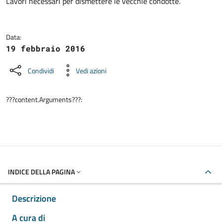
Dettagli della notizia
Lavori necessari per dismettere le vecchie condotte.
Data:
19 febbraio 2016
Condividi
Vedi azioni
???content.Arguments???:
INDICE DELLA PAGINA
Descrizione
A cura di