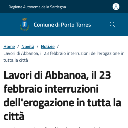
Vai ai contenuti
Vai al Footer
Regione Autonoma della Sardegna
Comune di Porto Torres
Home
/
Novità
/
Notizie
/
Lavori di Abbanoa, il 23 febbraio interruzioni dell'erogazione in
tutta la città
Lavori di Abbanoa, il 23
febbraio interruzioni
dell'erogazione in tutta la
città