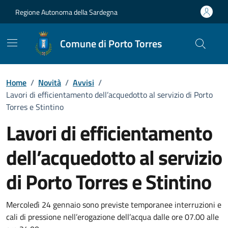
Vai ai contenuti
Vai al Footer
Regione Autonoma della Sardegna
Comune di Porto Torres
Home
/
Novità
/
Avvisi
/
Lavori di efficientamento dell’acquedotto al servizio di Porto
Torres e Stintino
Lavori di efficientamento
dell’acquedotto al servizio
di Porto Torres e Stintino
Dettagli della notizia
Mercoledì 24 gennaio sono previste temporanee interruzioni e
cali di pressione nell’erogazione dell’acqua dalle ore 07.00 alle