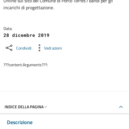
Dettagli della notizia
Online sul sito del Comune di Porto Torres i bandi per gli
incarichi di progettazione.
Data:
28 dicembre 2019
Condividi
Vedi azioni
???content.Arguments???:
INDICE DELLA PAGINA
Descrizione