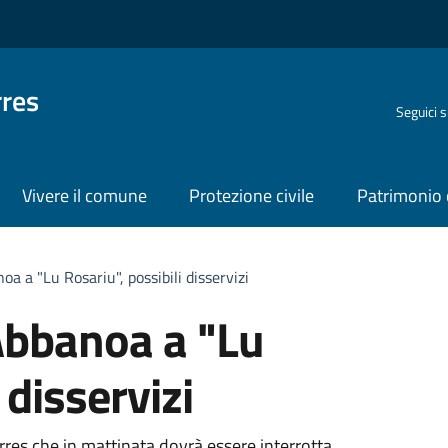
rres
Seguici 
Vivere il comune
Protezione civile
Patrimonio 
oa a "Lu Rosariu", possibili disservizi
 Abbanoa a "Lu
 disservizi
es che in mattinata dovrà essere interrotta