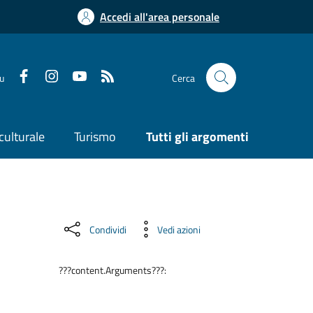
Accedi all'area personale
su
Cerca
culturale
Turismo
Tutti gli argomenti
Condividi
Vedi azioni
???content.Arguments???: