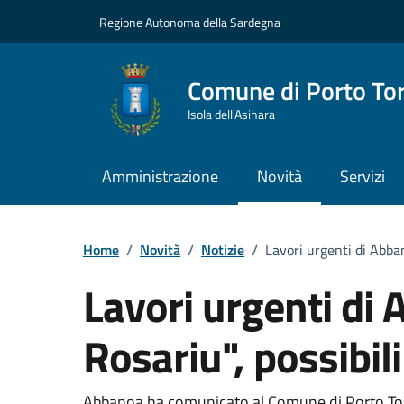
Vai ai contenuti
Vai al Footer
Regione Autonoma della Sardegna
Comune di Porto To
Isola dell’Asinara
Amministrazione
Novità
Servizi
Home
/
Novità
/
Notizie
/
Lavori urgenti di Abban
Lavori urgenti di
Rosariu", possibili
Abbanoa ha comunicato al Comune di Porto Torr