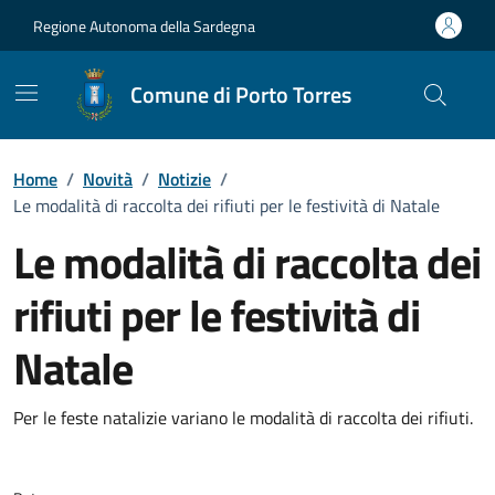
Vai ai contenuti
Vai al Footer
Regione Autonoma della Sardegna
Comune di Porto Torres
Home
/
Novità
/
Notizie
/
Le modalità di raccolta dei rifiuti per le festività di Natale
Le modalità di raccolta dei
rifiuti per le festività di
Natale
Dettagli della notizia
Per le feste natalizie variano le modalità di raccolta dei rifiuti.