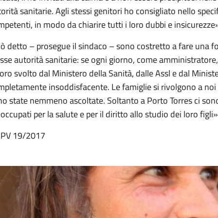
orità sanitarie. Agli stessi genitori ho consigliato nello specif
petenti, in modo da chiarire tutti i loro dubbi e insicurezze
iò detto – prosegue il sindaco – sono costretto a fare una for
sse autorità sanitarie: se ogni giorno, come amministratore, r
oro svolto dal Ministero della Sanità, dalle Assl
e dal Minist
mpletamente
insoddisfacente
. Le famiglie si rivolgono a n
no state nemmeno ascoltate. Soltanto a Porto Torres ci sono
occupati per la salute
e per il diritto allo studio dei loro figli
»
 PV 19/2017