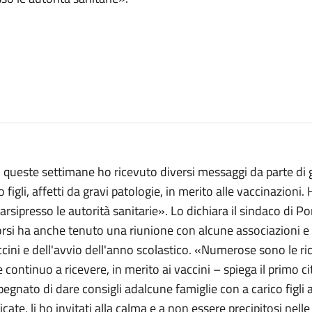
 queste settimane ho ricevuto diversi messaggi da parte di ge
o figli, affetti da gravi patologie, in merito alle vaccinazioni.
arsipresso le autorità sanitarie». Lo dichiara il sindaco di P
rsi ha anche tenuto una riunione con alcune associazioni e li
cini e dell'avvio dell'anno scolastico. «
Numerose sono le rich
 continuo a ricevere, in merito ai vaccini – spiega il primo c
pegnato
di dare
consigli
ad
alcune famiglie con a carico figli a
icate, li ho invitati alla calma e a non essere precipitosi nell