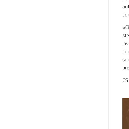
aut
com
«
C
ste
lav
co
so
pre
CS