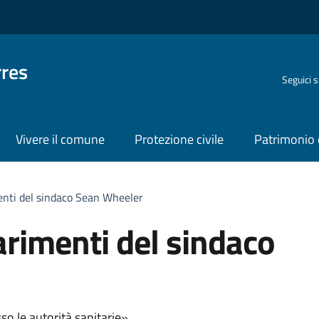
rres
Seguici 
Vivere il comune
Protezione civile
Patrimonio 
enti del sindaco Sean Wheeler
arimenti del sindaco
so le autorità sanitarie».