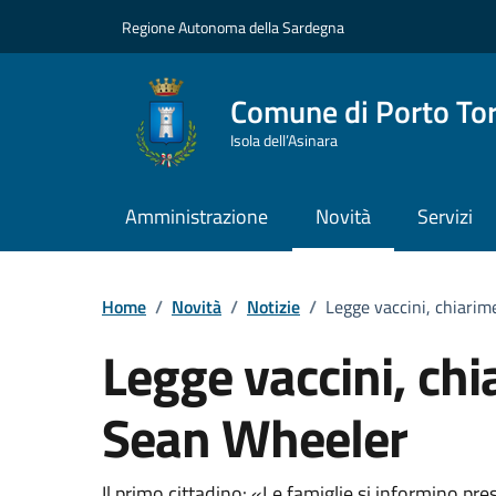
Vai ai contenuti
Vai al Footer
Regione Autonoma della Sardegna
Comune di Porto To
Isola dell’Asinara
Amministrazione
Novità
Servizi
Home
/
Novità
/
Notizie
/
Legge vaccini, chiarim
Legge vaccini, chi
Sean Wheeler
Il primo cittadino: «Le famiglie si informino pres