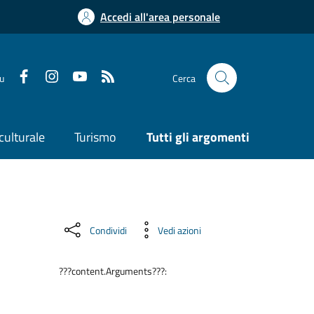
Accedi all'area personale
su
Cerca
culturale
Turismo
Tutti gli argomenti
Condividi
Vedi azioni
???content.Arguments???: