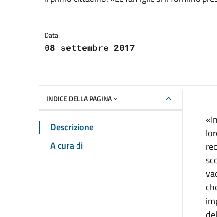
Dettagli della notizia
Data:
08 settembre 2017
INDICE DELLA PAGINA
«In
Descrizione
lor
A cura di
rec
sco
vac
che
im
del