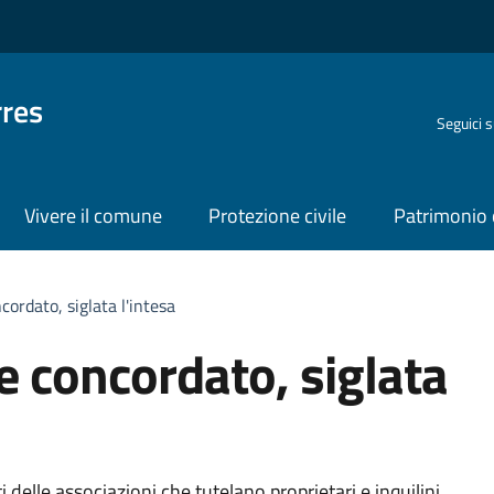
rres
Seguici 
Vivere il comune
Protezione civile
Patrimonio 
ordato, siglata l'intesa
e concordato, siglata
delle associazioni che tutelano proprietari e inquilini.