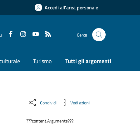
Accedi all'area personale
su
Cerca
culturale
Turismo
Tutti gli argomenti
Condividi
Vedi azioni
???content.Arguments???: