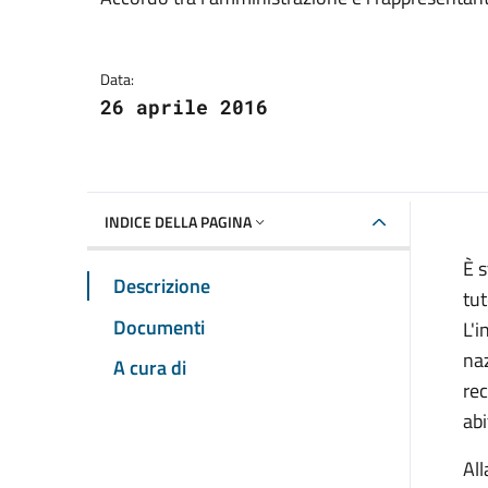
Dettagli della notizia
Data:
26 aprile 2016
INDICE DELLA PAGINA
È s
Descrizione
tut
Documenti
L'i
naz
A cura di
rec
abi
All