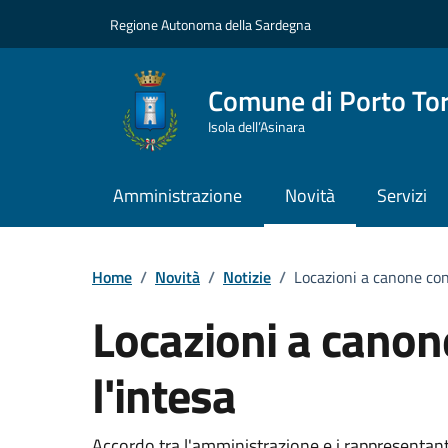
Vai ai contenuti
Vai al Footer
Regione Autonoma della Sardegna
Comune di Porto To
Isola dell’Asinara
Amministrazione
Novità
Servizi
Home
/
Novità
/
Notizie
/
Locazioni a canone conc
Locazioni a canon
l'intesa
Accordo tra l'amministrazione e i rappresentanti 