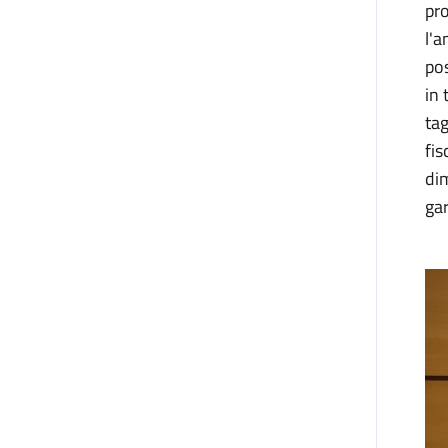
pro
l'a
pos
in 
tag
fis
dim
gar