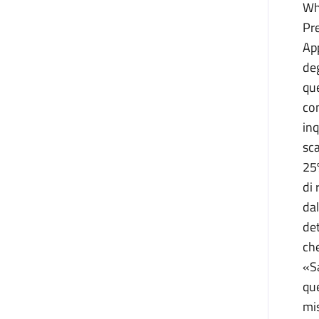
Whe
Pre
App
deg
que
con
inq
sca
25%
di 
dal
det
che
«Sa
que
mis