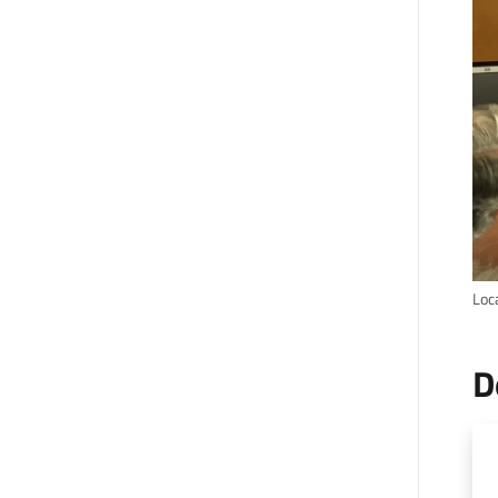
Loca
D