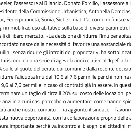
eler, l'assessore al Bilancio, Donato Forcillo, l'assessore all'E
sidente della Commissione Urbanistica, Antonella Demelas, i
c, Federproprietà, Sunia, Sict e Uniat. L'accordo definisce va
li immobili ad uso abitativo sulla base di diversi parametri. 
lli di libero mercato. «La decisione di ridurre l'Imu per abi
cordato nasce dalla necessità di favorire una sostanziale r
uilini, senza ridurre gli introiti dei proprietari», ha sottolineat
turiscono da una serie di agevolazioni relative all'Irpef, alla
 sulle aliquote deliberate dai comuni e dalla recente decis
ridurre l'aliquota Imu dal 10,6 al 7,6 per mille per chi non ha
 9,6 al 7,6 per mille in caso di contratti già in essere. In qu
erminare un taglio di circa il 20% sul costo delle locazioni pe
 anzi in alcuni casi potrebbero aumentare, come hanno spieg
rà anche nostro compito – ha aggiunto il sindaco – favorire
sta nuova opportunità, con la collaborazione proprio delle a
ura importante perché va incontro ai bisogni dei cittadini, 