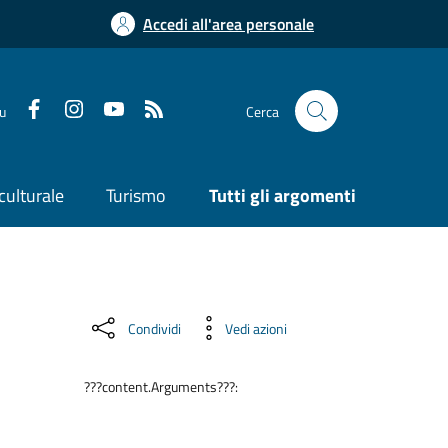
Accedi all'area personale
su
Cerca
culturale
Turismo
Tutti gli argomenti
Condividi
Vedi azioni
???content.Arguments???: