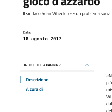
gioco d'azzardo
Dettagli della notizia
Il sindaco Sean Wheeler: «È un problema socia
Data:
10 agosto 2017
INDICE DELLA PAGINA
«N
Descrizione
più
A cura di
mis
Wh
da
del