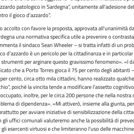
zzardo patologico in Sardegna”, unitamente all'adesione del 
tro il gioco d'azzardo”.
 accolto con favore la proposta, approvata all'unanimità da
degna una normativa specifica utile a prevenire o contrasta
menta il sindaco Sean Wheeler – si tratta infatti di un prob
co d'azzardo è un pericolo per la cittadinanza e in particola
 strumenti per arginare questo gravissimo fenomeno». «I dati
icato che a Porto Torres gioca il 75 per cento degli abitanti
per cento, circa otto mila cittadini, hanno realizzato qualche
chio", poiché la vincita tende a modificare l'assetto cogniti
occupato, inoltre, per le circa 200 persone che nella nostra
blema di dipendenza». «Mi attiverò, insieme alla giunta, per
rattutto per avviare iniziative di sensibilizzazione della cit
 gli uffici comunali valuteremo anche la possibilità di preve
 gli esercenti virtuosi e che limiteranno l'uso delle macchine