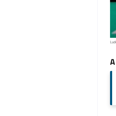
Ludo
A