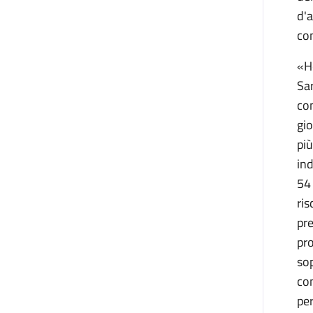
d'a
con
«Ho
Sar
com
gio
più
ind
54 
ris
pre
pro
sop
con
per