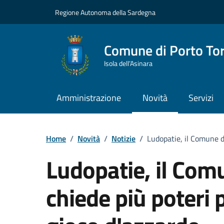
Vai ai contenuti
Vai al Footer
Regione Autonoma della Sardegna
Comune di Porto To
Isola dell’Asinara
Amministrazione
Novità
Servizi
Home
/
Novità
/
Notizie
/
Ludopatie, il Comune di
Ludopatie, il Com
chiede più poteri 