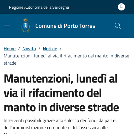
Vai ai contenuti
Vai al Footer
Regione Autonoma della Sardegna
Comune di Porto Torres
Home
/
Novità
/
Notizie
/
Manutenzioni, lunedì al via il rifacimento del manto in diverse
strade
Manutenzioni, lunedì al
via il rifacimento del
manto in diverse strade
Dettagli della notizia
Interventi possibili grazie allo sblocco dei fondi da parte
dell'amministrazione comunale e dell'assessora alle