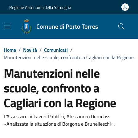
Vai ai contenuti
Vai al Footer
Regione Autonoma della Sardegna
Comune di Porto Torres
Home
/
Novità
/
Comunicati
/
Manutenzioni nelle scuole, confronto a Cagliari con la Regione
Manutenzioni nelle
scuole, confronto a
Cagliari con la Regione
Dettagli della notizia
L'Assessore ai Lavori Pubblici, Alessandro Derudas:
«Analizzata la situazione di Borgona e Brunelleschi».