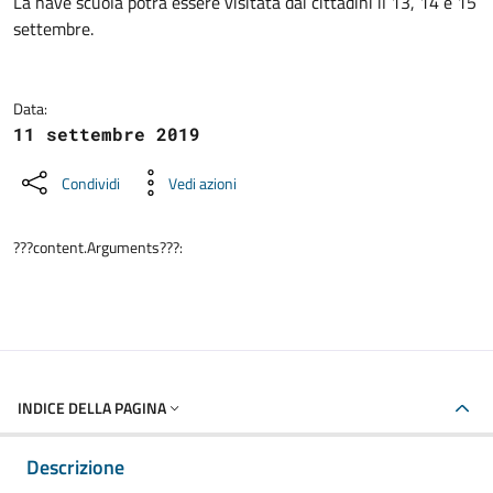
Dettagli della notizia
La nave scuola potrà essere visitata dai cittadini il 13, 14 e 15
settembre.
Data:
11 settembre 2019
Condividi
Vedi azioni
???content.Arguments???:
INDICE DELLA PAGINA
Descrizione