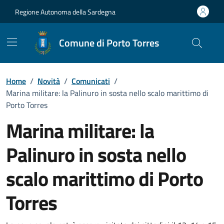
Vai ai contenuti
Vai al Footer
Regione Autonoma della Sardegna
Comune di Porto Torres
Home
/
Novità
/
Comunicati
/
Marina militare: la Palinuro in sosta nello scalo marittimo di
Porto Torres
Marina militare: la
Palinuro in sosta nello
scalo marittimo di Porto
Torres