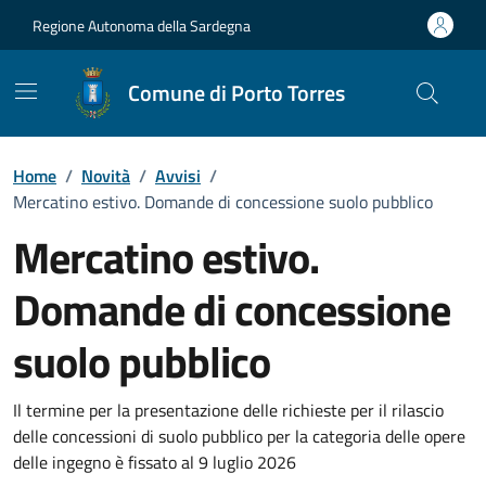
Vai ai contenuti
Vai al Footer
Regione Autonoma della Sardegna
Comune di Porto Torres
Home
/
Novità
/
Avvisi
/
Mercatino estivo. Domande di concessione suolo pubblico
Mercatino estivo.
Domande di concessione
suolo pubblico
Dettagli della notizia
Il termine per la presentazione delle richieste per il rilascio
delle concessioni di suolo pubblico per la categoria delle opere
delle ingegno è fissato al 9 luglio 2026