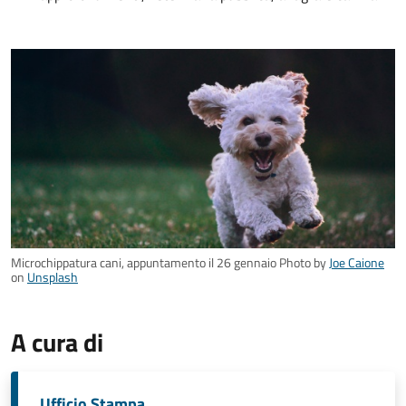
Microchippatura cani, appuntamento il 26 gennaio Photo by
Joe Caione
on
Unsplash
A cura di
Ufficio Stampa