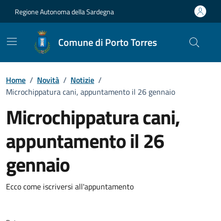
Vai ai contenuti
Vai al Footer
Regione Autonoma della Sardegna
Comune di Porto Torres
Home
/
Novità
/
Notizie
/
Microchippatura cani, appuntamento il 26 gennaio
Microchippatura cani,
appuntamento il 26
gennaio
Dettagli della notizia
Ecco come iscriversi all'appuntamento