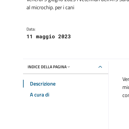
Dettagli della notizia
al microchip. per i cani
Data:
11 maggio 2023
INDICE DELLA PAGINA
Ven
Descrizione
mic
A cura di
co