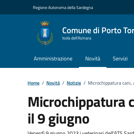
Vai ai contenuti
Vai al Footer
Regione Autonoma della Sardegna
Comune di Porto To
Isola dell’Asinara
Amministrazione
Novità
Servizi
Home
/
Novità
/
Notizie
/
Microchippatura cani,
Microchippatura 
il 9 giugno
Venerdì 9 giugno 2023 i veterinari dell'ATS Sar