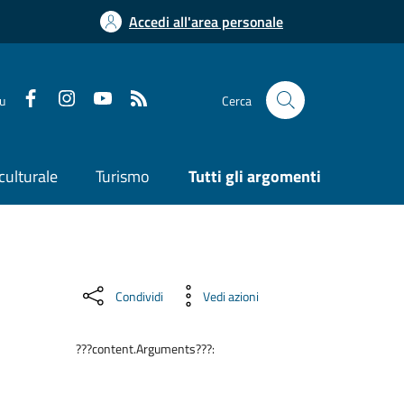
Accedi all'area personale
su
Cerca
culturale
Turismo
Tutti gli argomenti
Condividi
Vedi azioni
???content.Arguments???: