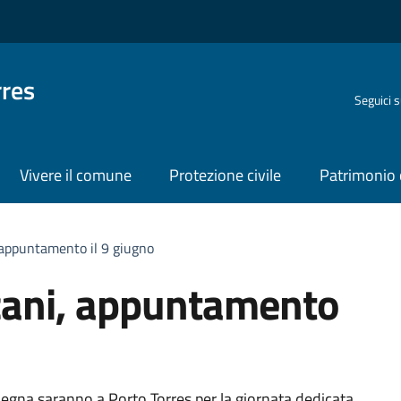
rres
Seguici 
Vivere il comune
Protezione civile
Patrimonio 
 appuntamento il 9 giugno
cani, appuntamento
degna saranno a Porto Torres per la giornata dedicata