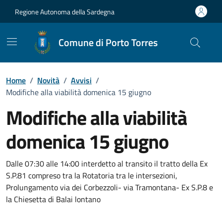
Vai ai contenuti
Vai al Footer
Regione Autonoma della Sardegna
Comune di Porto Torres
Home
/
Novità
/
Avvisi
/
Modifiche alla viabilità domenica 15 giugno
Modifiche alla viabilità
domenica 15 giugno
Dettagli della notizia
Dalle 07:30 alle 14:00 interdetto al transito il tratto della Ex
S.P.81 compreso tra la Rotatoria tra le intersezioni,
Prolungamento via dei Corbezzoli- via Tramontana- Ex S.P.8 e
la Chiesetta di Balai lontano