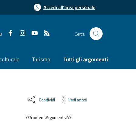
Accedi all'area personale
su
Cerca
culturale
Turismo
Tutti gli argomenti
Condividi
Vedi azioni
???content.Arguments???: