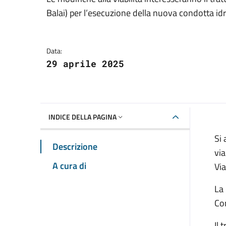
Dettagli della notizia
Balai) per l’esecuzione della nuova condotta idr
Data:
29 aprile 2025
INDICE DELLA PAGINA
Si 
Descrizione
via
A cura di
Via
La 
Com
Il 