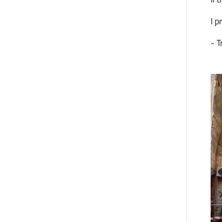
I p
- T