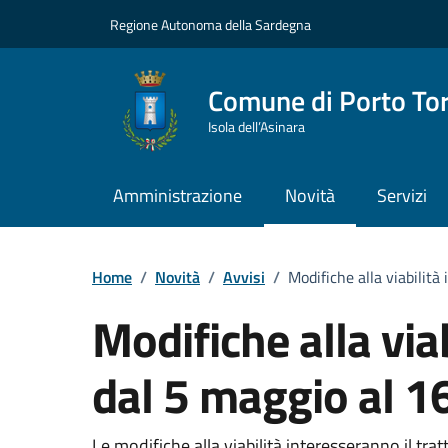
Vai ai contenuti
Vai al Footer
Regione Autonoma della Sardegna
Comune di Porto To
Isola dell’Asinara
Amministrazione
Novità
Servizi
Home
/
Novità
/
Avvisi
/
Modifiche alla viabilità
Modifiche alla viab
dal 5 maggio al 1
Le modifiche alla viabilità interesseranno il trat