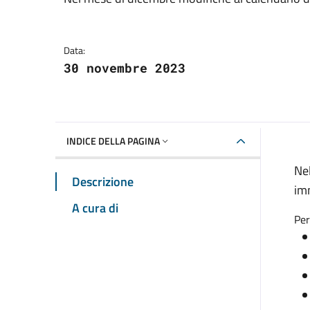
Dettagli della notizia
Data:
30 novembre 2023
INDICE DELLA PAGINA
Nel
Descrizione
imm
A cura di
Per