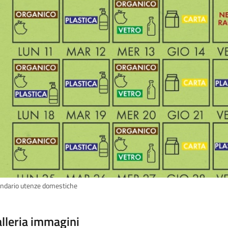
endario utenze domestiche
lleria immagini