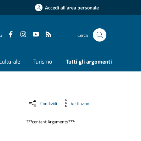
Accedi all'area personale
su
Cerca
culturale
Turismo
Tutti gli argomenti
Condividi
Vedi azioni
???content.Arguments???: