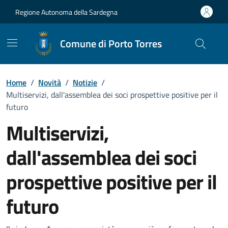
Vai ai contenuti
Vai al Footer
Regione Autonoma della Sardegna
Comune di Porto Torres
Home
/
Novità
/
Notizie
/
Multiservizi, dall'assemblea dei soci prospettive positive per il
futuro
Multiservizi,
dall'assemblea dei soci
prospettive positive per il
futuro