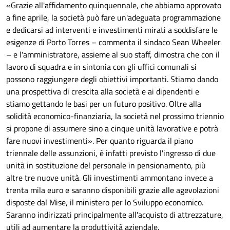
«
Grazie all'affidamento quinquennale, che abbiamo approvato
a
fine aprile
, la società può fare un'adeguata programmazione
e dedicarsi ad interventi e investimenti mirati a soddisfare le
esigenze di Porto Torres – commenta il sindaco Sean Wheeler
–
e
l'amministratore,
assieme al suo staff,
dimostra che con il
lavoro
di squadra e in sintonia con gli uffici comunali
si
possono raggiungere degli obiettivi importanti. Stiamo dando
una prospettiva di
crescita
alla società e ai dipendenti e
stiamo gettando le basi per un
futuro positivo
. Oltre alla
solidità economico-finanziaria, la società nel prossimo triennio
si propone di
assumere sino a cinque unità lavorative e potrà
fare nuovi investimenti
»
.
Per quanto riguarda il piano
triennale delle assunzioni, è infatti previsto l'ingresso di due
unità in sostituzione del personale in pensionamento, più
altre tre nuove unità. Gli investimenti ammontano invece a
trenta mila euro e
saranno disponibili
grazie alle agevolazioni
disposte dal Mise, il ministero per lo Sviluppo economico.
Saranno indirizzati principalmente all'acquisto di attrezzature,
utili ad aumentare la produttività aziendale.