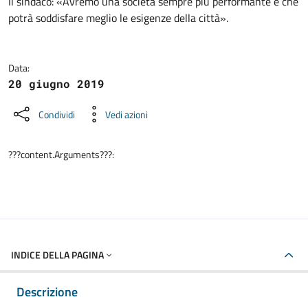
Dettagli della notizia
Il sindaco: «Avremo una società sempre più performante e che
potrà soddisfare meglio le esigenze della città».
Data:
20 giugno 2019
Condividi
Vedi azioni
???content.Arguments???:
INDICE DELLA PAGINA
Descrizione