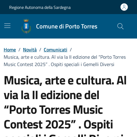
Vai ai contenuti
Vai al Footer
Regione Autonoma della Sardegna
Comune di Porto Torres
Home
/
Novità
/
Comunicati
/
Musica, arte e cultura. Al via la II edizione del “Porto Torres
Music Contest 2025” . Ospiti speciali i Gemelli Diversi
Musica, arte e cultura. Al
via la II edizione del
“Porto Torres Music
Contest 2025” . Ospiti