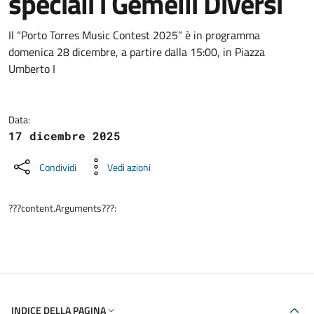
speciali i Gemelli Diversi
Dettagli della notizia
Il “Porto Torres Music Contest 2025” è in programma
domenica 28 dicembre, a partire dalla 15:00, in Piazza
Umberto I
Data:
17 dicembre 2025
Condividi
Vedi azioni
???content.Arguments???:
INDICE DELLA PAGINA