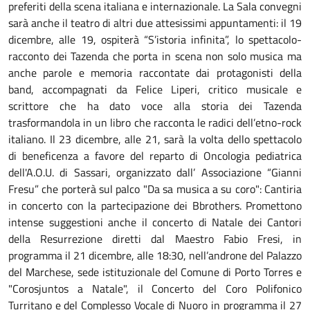
preferiti della scena italiana e internazionale. La Sala convegni
sarà anche il teatro di altri due attesissimi appuntamenti: il 19
dicembre, alle 19, ospiterà “S’istoria infinita”, lo spettacolo-
racconto dei Tazenda che porta in scena non solo musica ma
anche parole e memoria raccontate dai protagonisti della
band, accompagnati da Felice Liperi, critico musicale e
scrittore che ha dato voce alla storia dei Tazenda
trasformandola in un libro che racconta le radici dell’etno-rock
italiano. Il 23 dicembre, alle 21, sarà la volta dello spettacolo
di beneficenza a favore del reparto di Oncologia pediatrica
dell'A.O.U. di Sassari, organizzato dall’ Associazione “Gianni
Fresu” che porterà sul palco "Da sa musica a su coro": Cantiria
in concerto con la partecipazione dei Bbrothers. Promettono
intense suggestioni anche il concerto di Natale dei Cantori
della Resurrezione diretti dal Maestro Fabio Fresi, in
programma il 21 dicembre, alle 18:30, nell’androne del Palazzo
del Marchese, sede istituzionale del Comune di Porto Torres e
"Corosjuntos a Natale", il Concerto del Coro Polifonico
Turritano e del Complesso Vocale di Nuoro in programma il 27