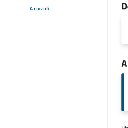
D
A cura di
A