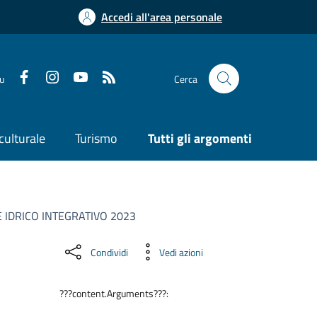
Accedi all'area personale
su
Cerca
culturale
Turismo
Tutti gli argomenti
 IDRICO INTEGRATIVO 2023
Condividi
Vedi azioni
???content.Arguments???: