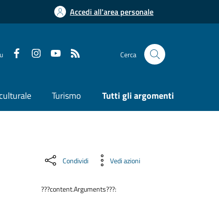
Accedi all'area personale
su
Cerca
culturale
Turismo
Tutti gli argomenti
Condividi
Vedi azioni
???content.Arguments???: