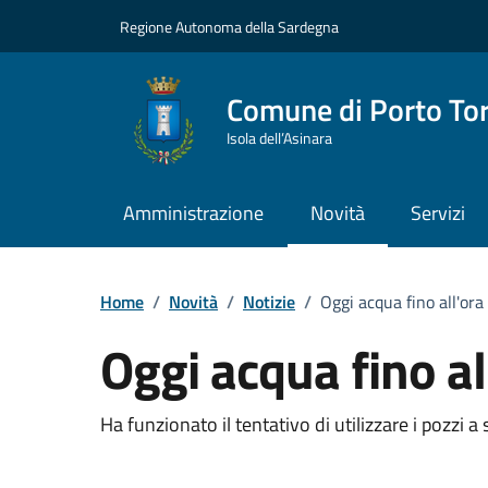
Vai ai contenuti
Vai al Footer
Regione Autonoma della Sardegna
Comune di Porto To
Isola dell’Asinara
Amministrazione
Novità
Servizi
Home
/
Novità
/
Notizie
/
Oggi acqua fino all'ora
Oggi acqua fino al
Dettagli della notizia
Ha funzionato il tentativo di utilizzare i pozzi a 