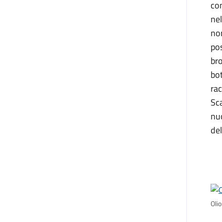
com
nel
non
pos
bro
bot
rac
Sca
nuo
del
Olio