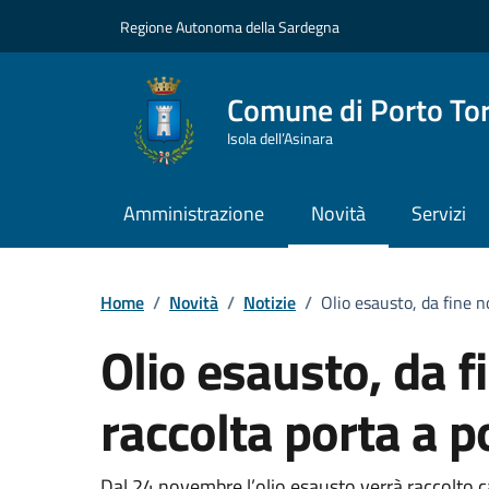
Vai ai contenuti
Vai al Footer
Regione Autonoma della Sardegna
Comune di Porto To
Isola dell’Asinara
Amministrazione
Novità
Servizi
Home
/
Novità
/
Notizie
/
Olio esausto, da fine 
Olio esausto, da 
raccolta porta a p
Dal 24 novembre l’olio esausto verrà raccolto cas