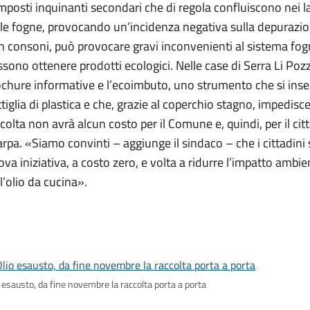
posti inquinanti secondari che di regola confluiscono nei 
le fogne, provocando un’incidenza negativa sulla depurazion
 consoni, può provocare gravi inconvenienti al sistema fognar
sono ottenere prodotti ecologici. Nelle case di Serra Li Poz
chure informative e l’ecoimbuto, uno strumento che si inser
tiglia di plastica e che, grazie al coperchio stagno, impedisce 
colta non avrà alcun costo per il Comune e, quindi, per il 
rpa. «Siamo convinti – aggiunge il sindaco – che i cittadini
va iniziativa, a costo zero, e volta a ridurre l’impatto amb
l’olio da cucina».
 esausto, da fine novembre la raccolta porta a porta