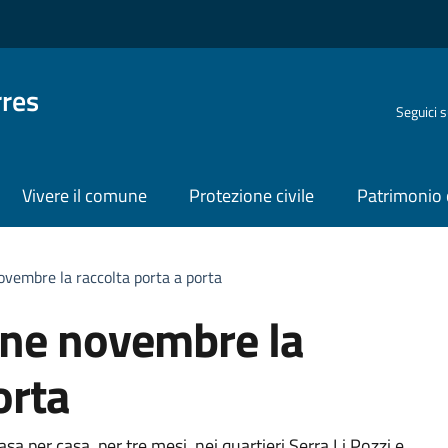
rres
Seguici 
Vivere il comune
Protezione civile
Patrimonio 
novembre la raccolta porta a porta
fine novembre la
orta
a per casa, per tre mesi, nei quartieri Serra Li Pozzi e