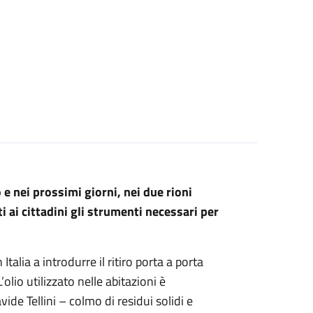
o e nei prossimi giorni, nei due rioni
 ai cittadini gli strumenti necessari per
lia a introdurre il ritiro porta a porta
lio utilizzato nelle abitazioni è
vide Tellini – colmo di residui solidi e