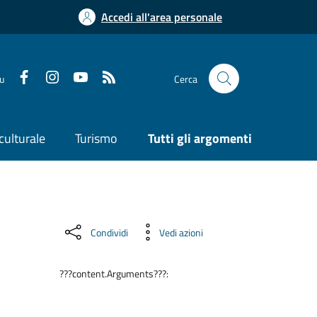
Accedi all'area personale
su
Cerca
culturale
Turismo
Tutti gli argomenti
Condividi
Vedi azioni
???content.Arguments???: