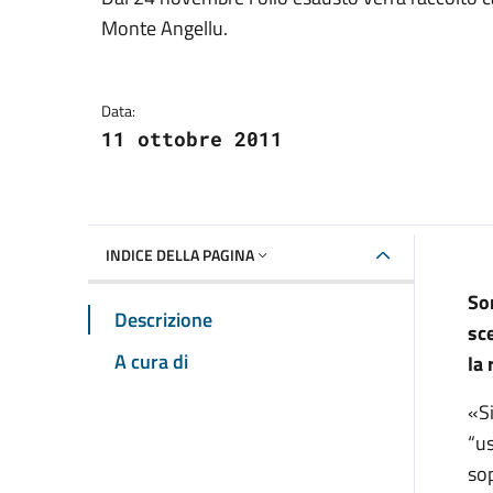
Dettagli della notizia
Monte Angellu.
Data:
11 ottobre 2011
INDICE DELLA PAGINA
Son
Descrizione
sc
A cura di
la 
«Si
“us
sop