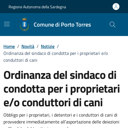
Vai ai contenuti
Vai al Footer
Regione Autonoma della Sardegna
Comune di Porto Torres
Home
/
Novità
/
Notizie
/
Ordinanza del sindaco di condotta per i proprietari e/o
conduttori di cani
Ordinanza del sindaco di
condotta per i proprietari
e/o conduttori di cani
Dettagli della notizia
Obbligo per i proprietari, i detentori e i conduttori di cani di
provvedere immediatamente all’asportazione delle deiezioni