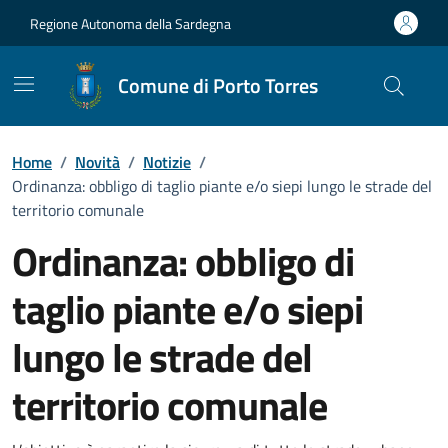
Vai ai contenuti
Vai al Footer
Regione Autonoma della Sardegna
Comune di Porto Torres
Home
/
Novità
/
Notizie
/
Ordinanza: obbligo di taglio piante e/o siepi lungo le strade del
territorio comunale
Ordinanza: obbligo di
taglio piante e/o siepi
lungo le strade del
territorio comunale