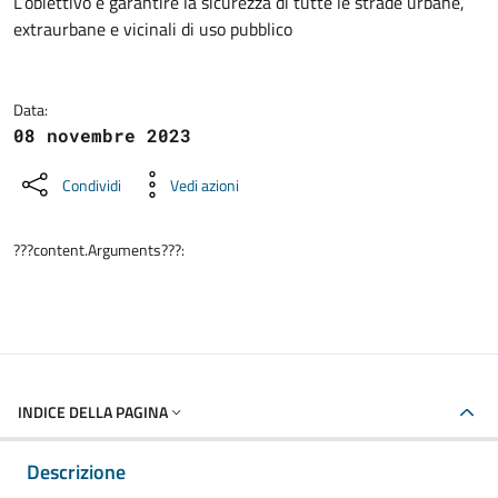
Dettagli della notizia
L’obiettivo è garantire la sicurezza di tutte le strade urbane,
extraurbane e vicinali di uso pubblico
Data:
08 novembre 2023
Condividi
Vedi azioni
???content.Arguments???:
INDICE DELLA PAGINA
Descrizione