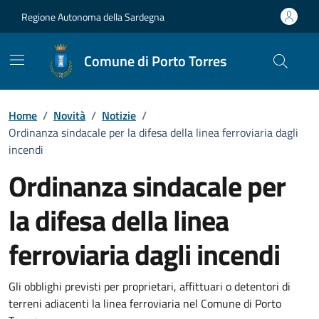
Vai ai contenuti
Vai al Footer
Regione Autonoma della Sardegna
Comune di Porto Torres
Home
/
Novità
/
Notizie
/
Ordinanza sindacale per la difesa della linea ferroviaria dagli
incendi
Ordinanza sindacale per
la difesa della linea
ferroviaria dagli incendi
Dettagli della notizia
Gli obblighi previsti per proprietari, affittuari o detentori di
terreni adiacenti la linea ferroviaria nel Comune di Porto