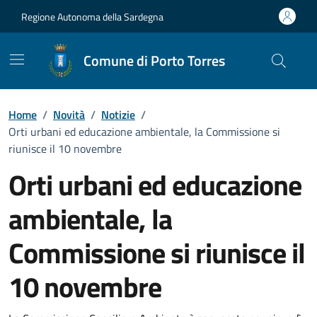
Vai ai contenuti
Vai al Footer
Regione Autonoma della Sardegna
Comune di Porto Torres
Home
/
Novità
/
Notizie
/
Orti urbani ed educazione ambientale, la Commissione si
riunisce il 10 novembre
Orti urbani ed educazione
ambientale, la
Commissione si riunisce il
10 novembre