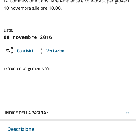
Dettagli della notizia
La Commissione Consiliare Ambiente è convocata per giovedì
10 novembre alle ore 10,00.
Data:
08 novembre 2016
Condividi
Vedi azioni
???content.Arguments???:
INDICE DELLA PAGINA
Descrizione