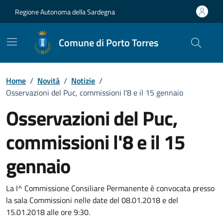
Vai ai contenuti
Vai al Footer
Regione Autonoma della Sardegna
Comune di Porto Torres
Home
/
Novità
/
Notizie
/
Osservazioni del Puc, commissioni l'8 e il 15 gennaio
Osservazioni del Puc,
commissioni l'8 e il 15
gennaio
Dettagli della notizia
La I^ Commissione Consiliare Permanente è convocata presso
la sala Commissioni nelle date del 08.01.2018 e del
15.01.2018 alle ore 9:30.