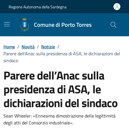
Vai ai contenuti
Vai al Footer
Regione Autonoma della Sardegna
Comune di Porto Torres
Home
/
Novità
/
Notizie
/
Parere dell’Anac sulla presidenza di ASA, le dichiarazioni del
sindaco
Parere dell’Anac sulla
presidenza di ASA, le
dichiarazioni del sindaco
Dettagli della notizia
Sean Wheeler: «Ennesima dimostrazione della legittimità
degli atti del Consorzio industriale».