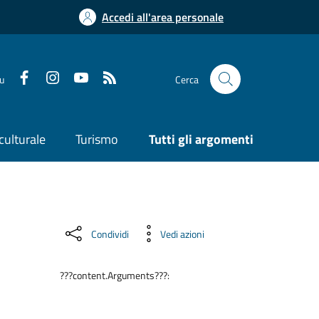
Accedi all'area personale
su
Cerca
culturale
Turismo
Tutti gli argomenti
Condividi
Vedi azioni
???content.Arguments???: