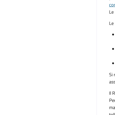
co
Le 
Le
Si 
ass
Il 
Per
ma
te