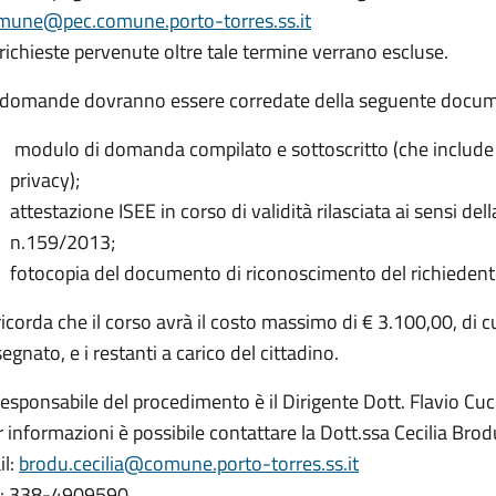
mune@pec.comune.porto-torres.ss.it
richieste pervenute oltre tale termine verrano escluse.
 domande dovranno essere corredate della seguente docum
modulo di domanda compilato e sottoscritto (che include la
privacy);
attestazione ISEE in corso di validità rilasciata ai sensi d
n.159/2013;
fotocopia del documento di riconoscimento del richiedent
ricorda che il corso avrà il costo massimo di € 3.100,00, di 
egnato, e i restanti a carico del cittadino.
Responsabile del procedimento è il Dirigente Dott. Flavio C
 informazioni è possibile contattare la Dott.ssa Cecilia Brodu
il:
brodu.cecilia@comune.porto-torres.ss.it
ll: 338-4909590