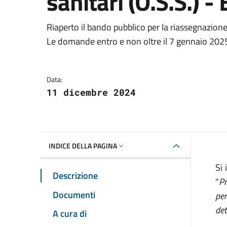
sanitari (O.S.S.) 
Dettagli della notizia
Riaperto il bando pubblico per la riassegnazione
Le domande entro e non oltre il 7 gennaio 202
Data:
11 dicembre 2024
INDICE DELLA PAGINA
Si 
Descrizione
"
Pr
Documenti
per
de
A cura di