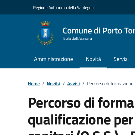
Vai ai contenuti
Vai al Footer
Regione Autonoma della Sardegna
Comune di Porto To
Isola dell’Asinara
Amministrazione
Novità
Servizi
Home
/
Novità
/
Avvisi
/
Percorso di formazione e
Percorso di forma
qualificazione per