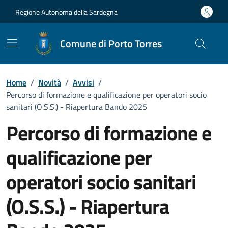
Vai ai contenuti
Vai al Footer
Regione Autonoma della Sardegna
Comune di Porto Torres
Home
/
Novità
/
Avvisi
/
Percorso di formazione e qualificazione per operatori socio
sanitari (O.S.S.) - Riapertura Bando 2025
Percorso di formazione e
qualificazione per
operatori socio sanitari
(O.S.S.) - Riapertura