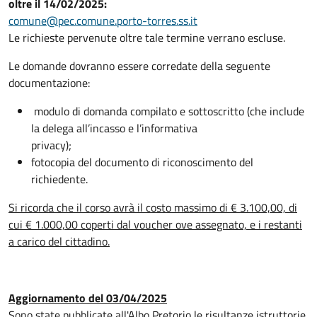
oltre il 14/02/2025:
comune@pec.comune.porto-torres.ss.it
Le richieste pervenute oltre tale termine verrano escluse.
Le domande dovranno essere corredate della seguente
documentazione:
modulo di domanda compilato e sottoscritto (che include
la delega all’incasso e l’informativa
privacy);
fotocopia del documento di riconoscimento del
richiedente.
Si ricorda che il corso avrà il costo massimo di € 3.100,00, di
cui € 1.000,00 coperti dal voucher ove assegnato, e i restanti
a carico del cittadino.
Aggiornamento del 03/04/2025
Sono state pubblicate all'Albo Pretorio le risultanze istruttorie