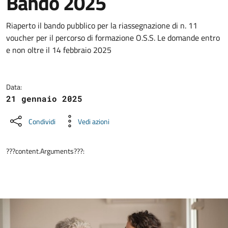
Bando 2025
Dettagli della notizia
Riaperto il bando pubblico per la riassegnazione di n. 11
voucher per il percorso di formazione O.S.S. Le domande entro
e non oltre il 14 febbraio 2025
Data:
21 gennaio 2025
Condividi
Vedi azioni
???content.Arguments???: