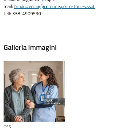
mail:
brodu.cecilia@comune.porto-torres.ss.it
tell: 338-4909590
Galleria immagini
OSS