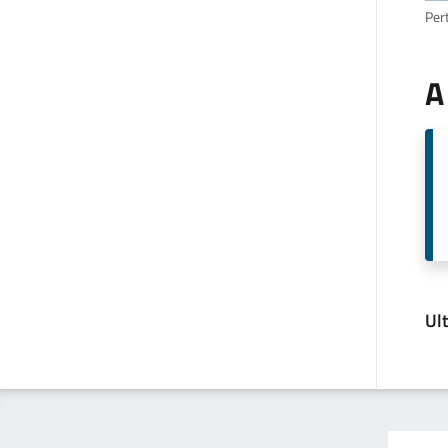
Per
A
Ul