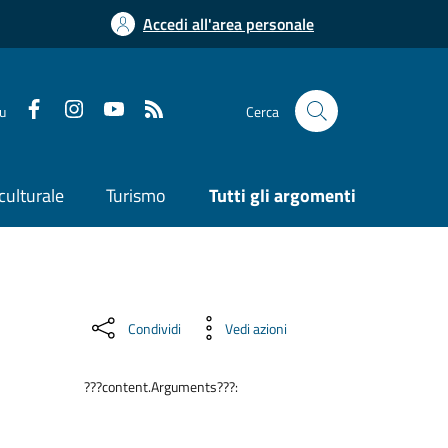
Accedi all'area personale
su
Cerca
culturale
Turismo
Tutti gli argomenti
Condividi
Vedi azioni
???content.Arguments???: