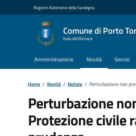
Vai ai contenuti
Vai al Footer
Regione Autonoma della Sardegna
Comune di Porto To
Isola dell’Asinara
Amministrazione
Novità
Servizi
Home
/
Novità
/
Notizie
/
Perturbazione non pre
Perturbazione non
Protezione civile