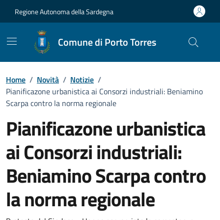
Vai ai contenuti
Vai al Footer
Regione Autonoma della Sardegna
Comune di Porto Torres
Home
/
Novità
/
Notizie
/
Pianificazone urbanistica ai Consorzi industriali: Beniamino
Scarpa contro la norma regionale
Pianificazone urbanistica
ai Consorzi industriali:
Beniamino Scarpa contro
la norma regionale