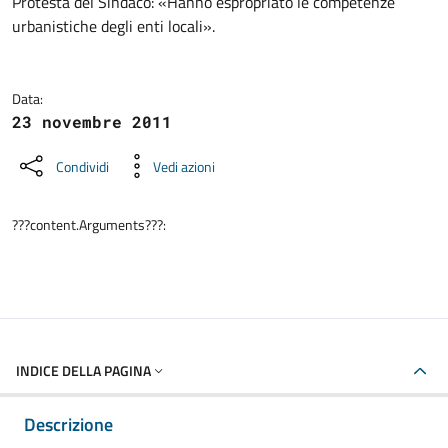
Dettagli della notizia
Protesta del Sindaco: «Hanno espropriato le competenze
urbanistiche degli enti locali».
Data:
23 novembre 2011
Condividi
Vedi azioni
???content.Arguments???:
INDICE DELLA PAGINA
Descrizione