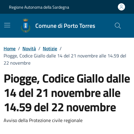
Vai ai contenuti
Vai al Footer
Regione Autonoma della Sardegna
Comune di Porto Torres
Home
/
Novità
/
Notizie
/
Piogge, Codice Giallo dalle 14 del 21 novembre alle 14.59 del
22 novembre
Piogge, Codice Giallo dalle
14 del 21 novembre alle
14.59 del 22 novembre
Dettagli della notizia
Avviso della Protezione civile regionale