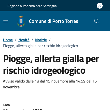
Vai ai contenuti
Vai al Footer
Regione Autonoma della Sardegna
Comune di Porto Torres
Home
/
Novità
/
Notizie
/
Piogge, allerta gialla per rischio idrogeologico
Piogge, allerta gialla per
rischio idrogeologico
Dettagli della notizia
Avviso valido dalle 18 del 15 novembre alle 14:59 del 16
novembre.
Data: