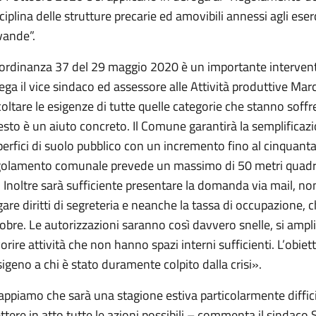
ciplina delle strutture precarie ed amovibili annessi agli ese
vande”.
ordinanza 37 del 29 maggio 2020 è un importante intervento 
ega il vice sindaco ed assessore alle Attività produttive Mar
oltare le esigenze di tutte quelle categorie che stanno soff
sto è un aiuto concreto. Il Comune garantirà la semplifica
erfici di suolo pubblico con un incremento fino al cinquanta 
golamento comunale prevede un massimo di 50 metri quadri, 
 Inoltre sarà sufficiente presentare la domanda via mail, no
are diritti di segreteria e neanche la tassa di occupazione,
obre. Le autorizzazioni saranno così davvero snelle, si ampli
orire attività che non hanno spazi interni sufficienti. L’obie
igeno a chi è stato duramente colpito dalla crisi».
ppiamo che sarà una stagione estiva particolarmente diffici
tere in atto tutte le azioni possibili – commenta il sindaco