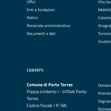
Uffici
Vita la
Enti e fondazioni
Mobilità
Politici
Catasto
Personale amministrativo
Anagraf
Documenti e dati
Turism
Giustiz
CONTATTI
Comune di Porto Torres
Domand
Piazza Umberto I - 07046 Porto
Prenot
Torres
Segnala
Codice fiscale / P. IVA:
Richies