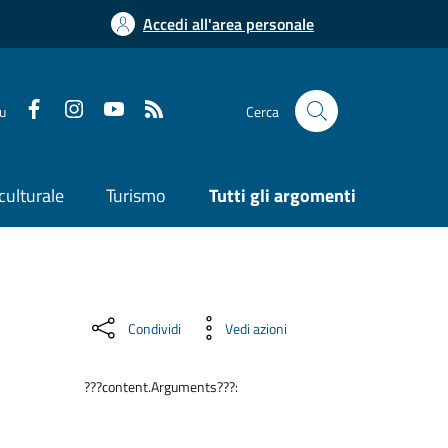
Accedi all'area personale
su
Cerca
culturale
Turismo
Tutti gli argomenti
Condividi
Vedi azioni
???content.Arguments???: