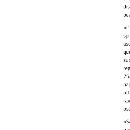
dis
be
«L’
spi
asc
que
sup
re
75.
pag
ott
fav
oss
«Sa
met