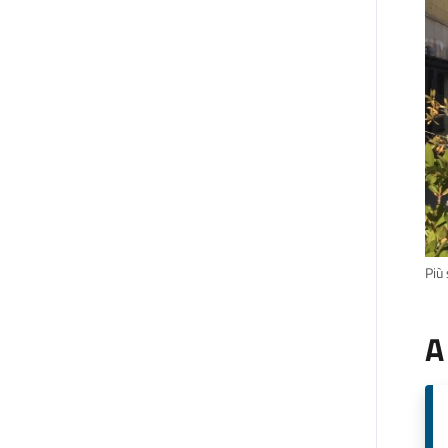
Più 
A