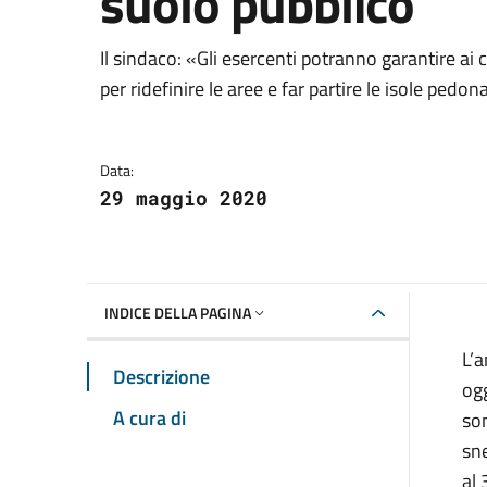
suolo pubblico
Dettagli della notizia
Il sindaco: «Gli esercenti potranno garantire ai 
per ridefinire le aree e far partire le isole pedona
Data:
29 maggio 2020
INDICE DELLA PAGINA
L’a
Descrizione
ogg
A cura di
so
sne
al 