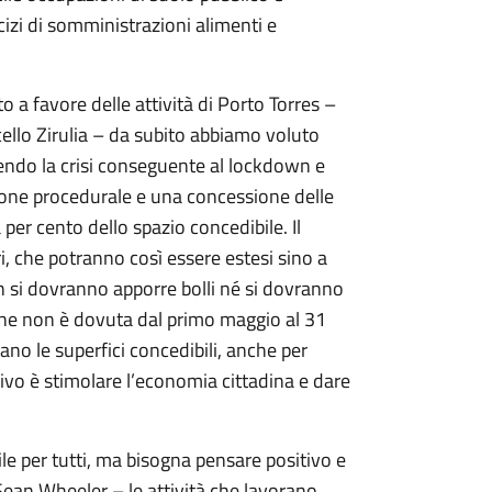
rcizi di somministrazioni alimenti e
a favore delle attività di Porto Torres –
cello Zirulia – da subito abbiamo voluto
rendo la crisi conseguente al lockdown e
zione procedurale e una concessione delle
per cento dello spazio concedibile. Il
che potranno così essere estesi sino a
n si dovranno apporre bolli né si dovranno
 che non è dovuta dal primo maggio al 31
ano le superfici concedibili, anche per
ttivo è stimolare l’economia cittadina e dare
le per tutti, ma bisogna pensare positivo e
 Sean Wheeler – le attività che lavorano