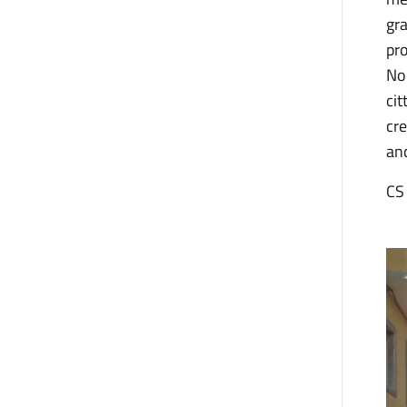
gra
pro
Non
cit
cre
anc
CS