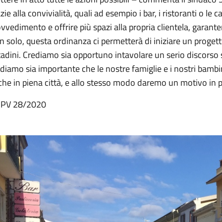
zie alla convivialità, quali ad esempio i bar, i ristoranti o le
vvedimento e offrire più spazi alla propria clientela, garant
 solo, questa ordinanza ci permetterà di iniziare un progetto
tadini. Crediamo sia opportuno intavolare un serio discorso
diamo sia importante che le nostre famiglie e i nostri bam
he in piena città, e allo stesso modo daremo un motivo in più a
 PV 28/2020