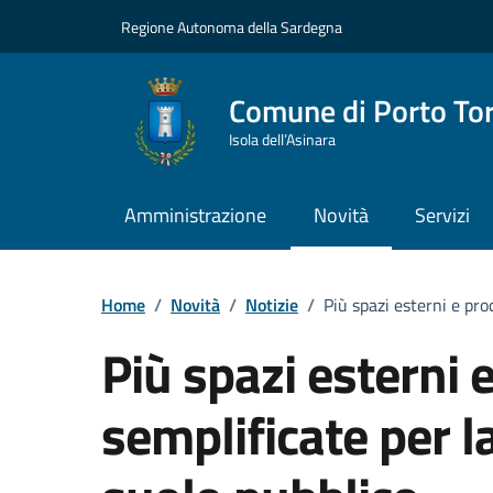
Vai ai contenuti
Vai al Footer
Regione Autonoma della Sardegna
Comune di Porto To
Isola dell’Asinara
Amministrazione
Novità
Servizi
Home
/
Novità
/
Notizie
/
Più spazi esterni e pro
Più spazi esterni 
semplificate per l