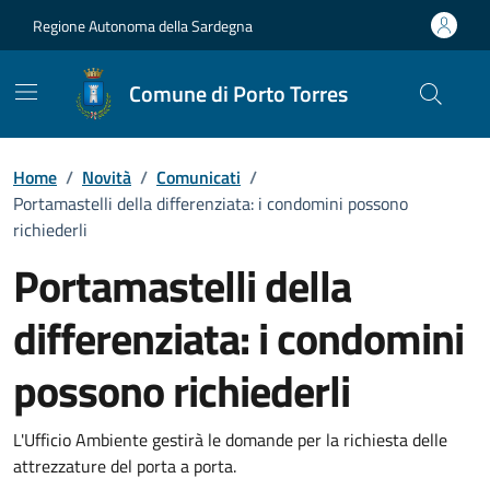
Vai ai contenuti
Vai al Footer
Regione Autonoma della Sardegna
Comune di Porto Torres
Home
/
Novità
/
Comunicati
/
Portamastelli della differenziata: i condomini possono
richiederli
Portamastelli della
differenziata: i condomini
possono richiederli
Dettagli della notizia
L'Ufficio Ambiente gestirà le domande per la richiesta delle
attrezzature del porta a porta.