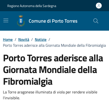
Vai ai contenuti
Vai al Footer
Regione Autonoma della Sardegna
Comune di Porto Torres
Home
/
Novità
/
Notizie
/
Porto Torres aderisce alla Giornata Mondiale della Fibromialgia
Porto Torres aderisce alla
Giornata Mondiale della
Fibromialgia
Dettagli della notizia
La Torre aragonese illuminata di viola per rendere visibile
l'invisibile.